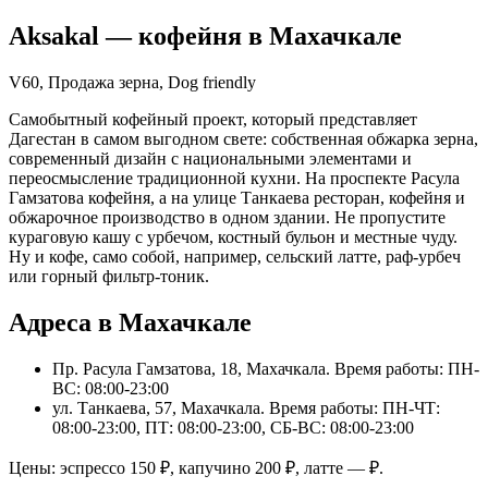
Aksakal
— кофейня в
Махачкале
V60, Продажа зерна, Dog friendly
Самобытный кофейный проект, который представляет
Дагестан в самом выгодном свете: собственная обжарка зерна,
современный дизайн с национальными элементами и
переосмысление традиционной кухни. На проспекте Расула
Гамзатова кофейня, а на улице Танкаева ресторан, кофейня и
обжарочное производство в одном здании. Не пропустите
кураговую кашу с урбечом, костный бульон и местные чуду.
Ну и кофе, само собой, например, сельский латте, раф-урбеч
или горный фильтр-тоник.
Адреса в Махачкале
Пр. Расула Гамзатова, 18, Махачкала
. Время работы: ПН-
ВС: 08:00-23:00
ул. Танкаева, 57, Махачкала
. Время работы: ПН-ЧТ:
08:00-23:00, ПТ: 08:00-23:00, СБ-ВС: 08:00-23:00
Цены: эспрессо
150
₽, капучино
200
₽, латте
—
₽.