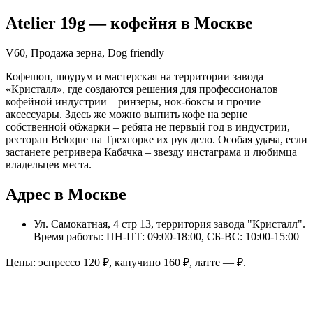
Atelier 19g
— кофейня в
Москве
V60, Продажа зерна, Dog friendly
Кофешоп, шоурум и мастерская на территории завода
«Кристалл», где создаются решения для профессионалов
кофейной индустрии – ринзеры, нок-боксы и прочие
аксессуары. Здесь же можно выпить кофе на зерне
собственной обжарки – ребята не первый год в индустрии,
ресторан Beloque на Трехгорке их рук дело. Особая удача, если
застанете ретривера Кабачка – звезду инстаграма и любимца
владельцев места.
Адрес в Москве
Ул. Самокатная, 4 стр 13, территория завода "Кристалл"
.
Время работы: ПН-ПТ: 09:00-18:00, СБ-ВС: 10:00-15:00
Цены: эспрессо
120
₽, капучино
160
₽, латте
—
₽.