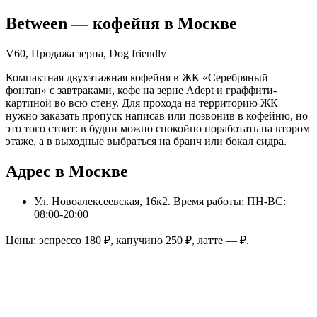
Between
— кофейня в
Москве
V60, Продажа зерна, Dog friendly
Компактная двухэтажная кофейня в ЖК «Серебряный
фонтан» с завтраками, кофе на зерне Adept и граффити-
картиной во всю стену. Для прохода на территорию ЖК
нужно заказать пропуск написав или позвонив в кофейню, но
это того стоит: в будни можно спокойно поработать на втором
этаже, а в выходные выбраться на бранч или бокал сидра.
Адрес в Москве
Ул. Новоалексеевская, 16к2
. Время работы: ПН-ВС:
08:00-20:00
Цены: эспрессо
180
₽, капучино
250
₽, латте
—
₽.