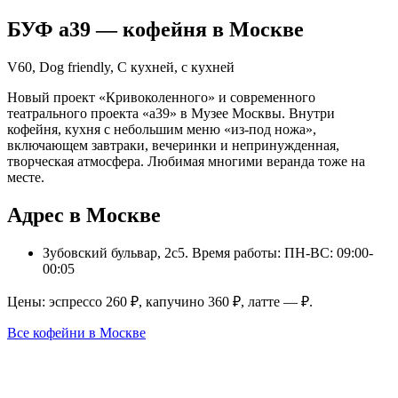
БУФ а39
— кофейня в
Москве
V60, Dog friendly, С кухней, с кухней
Новый проект «Кривоколенного» и современного
театрального проекта «а39» в Музее Москвы. Внутри
кофейня, кухня с небольшим меню «из-под ножа»,
включающем завтраки, вечеринки и непринужденная,
творческая атмосфера. Любимая многими веранда тоже на
месте.
Адрес в Москве
Зубовский бульвар, 2с5
. Время работы: ПН-ВС: 09:00-
00:05
Цены: эспрессо
260
₽, капучино
360
₽, латте
—
₽.
Все кофейни в
Москве