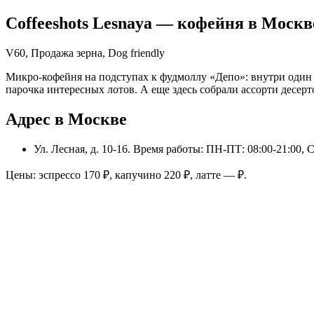
Coffeeshots Lesnaya
— кофейня в
Москв
V60, Продажа зерна, Dog friendly
Микро-кофейня на подступах к фудмоллу «Депо»: внутри один с
парочка интересных лотов. А еще здесь собрали ассорти десерт
Адрес в Москве
Ул. Лесная, д. 10-16
. Время работы: ПН-ПТ: 08:00-21:00, С
Цены: эспрессо
170
₽, капучино
220
₽, латте
—
₽.