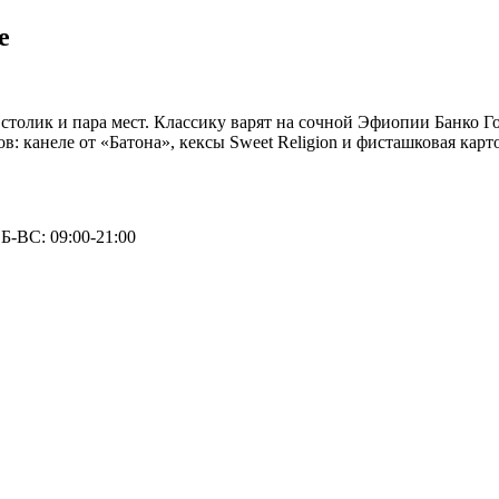
е
толик и пара мест. Классику варят на сочной Эфиопии Банко Гот
ов: канеле от «Батона», кексы Sweet Religion и фисташковая кар
Б-ВС: 09:00-21:00