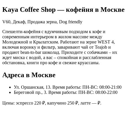
Kaya Coffee Shop
— кофейня в
Москве
V60, Декаф, Продажа зерна, Dog friendly
Спешелти-кофейня с вдумчивым подходом к кофе и
современным интерьером в жилом массиве между
Молодежной и Крылатским. Работают на зерне WEST 4,
включая воронку и фильтр, заваривают чай от Teajob и
продают bean-to-bar шоколад. Приходите с собачками – их
ждет миска с водой, а вас – спокойная и расслабленная
обстановка, книги про кофе и свежие круассаны.
Адреса в Москве
Ул. Оршанская, 13
. Время работы: ПН-ВС: 08:00-21:00
Береговой пр., 3
. Время работы: ПН-ВС: 08:00-22:00
Цены: эспрессо
220
₽, капучино
250
₽, латте
—
₽.