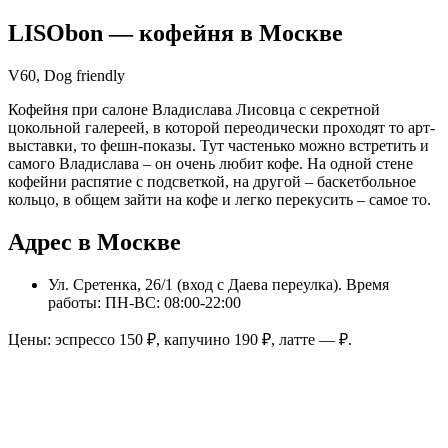
LISObon
— кофейня в
Москве
V60, Dog friendly
Кофейня при салоне Владислава Лисовца с секретной
цокольной галереей, в которой переодически проходят то арт-
выставки, то фешн-показы. Тут частенько можно встретить и
самого Владислава – он очень любит кофе. На одной стене
кофейни распятие с подсветкой, на другой – баскетбольное
кольцо, в общем зайти на кофе и легко перекусить – самое то.
Адрес в Москве
Ул. Сретенка, 26/1 (вход с Даева переулка)
. Время
работы: ПН-ВС: 08:00-22:00
Цены: эспрессо
150
₽, капучино
190
₽, латте
—
₽.