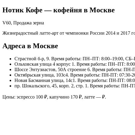
Нотик Кофе
— кофейня в
Москве
V60, Продажа зерна
Жизнерадостный латте-арт от чемпионки России 2014 и 2017 
Адреса в Москве
Страстной б-р, 9
. Время работы: ПН–ПТ: 8:00–19:00, СБ–
Ольховская улица 4 корпус 1
. Время работы: ПН–ПТ: 8:0
Шоссе Энтузиастов, 50А строение 6
. Время работы: ПН-П
Октябрьская улица, 103с4
. Время работы: ПН-ПТ: 07:30-20
Новая Басманная улица, 14с1
. Время работы: ПН-ПТ: 08:0
пр. Шокальского, 45, корп. 2, стр. 1
. Время работы: ПН-ПТ
Цены: эспрессо
100
₽, капучино
170
₽, латте
—
₽.