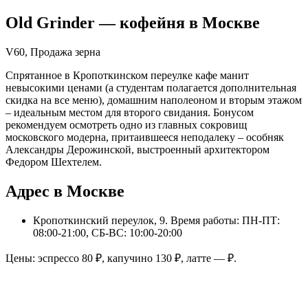
Old Grinder
— кофейня в
Москве
V60, Продажа зерна
Спрятанное в Кропоткинском переулке кафе манит
невысокими ценами (а студентам полагается дополнительная
скидка на все меню), домашним наполеоном и вторым этажом
– идеальным местом для второго свидания. Бонусом
рекомендуем осмотреть одно из главных сокровищ
московского модерна, притаившееся неподалеку – особняк
Александры Дерожинской, выстроенный архитектором
Федором Шехтелем.
Адрес в Москве
Кропоткинский переулок, 9
. Время работы: ПН-ПТ:
08:00-21:00, СБ-ВС: 10:00-20:00
Цены: эспрессо
80
₽, капучино
130
₽, латте
—
₽.