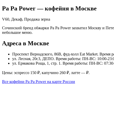
Pa Pa Power
— кофейня в
Москве
V60, Декаф, Продажа зерна
Сочинский бренд обжарки Pa Pa Power захватил Москву и Петер
небольшое меню.
Адреса в Москве
Проспект Вернадского, 86В, фуд-холл Eat Market
. Время р
ул. Лесная, 20с3, ДЕПО
. Время работы: ПН-ВС: 10:00-23:
ул. Ермакова Роща, 1, стр. 1
. Время работы: ПН-ВС: 07:30
Цены: эспрессо
150
₽, капучино
260
₽, латте
—
₽.
Все кофейни
Pa Pa Power
на карте России