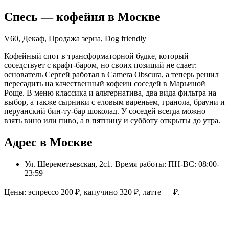
Спесь
— кофейня в
Москве
V60, Декаф, Продажа зерна, Dog friendly
Кофейный спот в трансформаторной будке, который
соседствует с крафт-баром, но своих позиций не сдает:
основатель Сергей работал в Camera Obscura, а теперь решил
пересадить на качественный кофеин соседей в Марьиной
Роще. В меню классика и альтернатива, два вида фильтра на
выбор, а также сырники с еловым вареньем, гранола, брауни и
перуанский бин-ту-бар шоколад. У соседей всегда можно
взять вино или пиво, а в пятницу и субботу открыты до утра.
Адрес в Москве
Ул. Шереметьевская, 2с1
. Время работы: ПН-ВС: 08:00-
23:59
Цены: эспрессо
200
₽, капучино
320
₽, латте
—
₽.