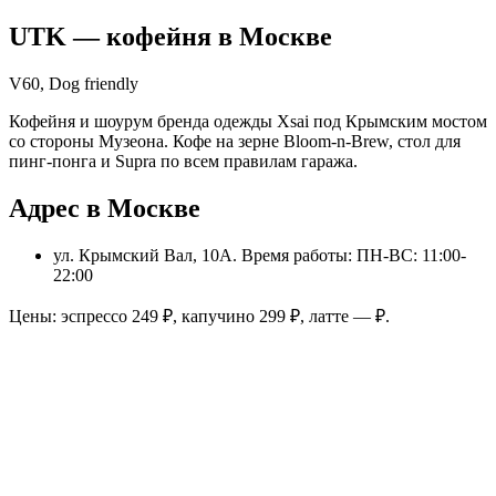
UTK
— кофейня в
Москве
V60, Dog friendly
Кофейня и шоурум бренда одежды Xsai под Крымским мостом
со стороны Музеона. Кофе на зерне Bloom-n-Brew, стол для
пинг-понга и Supra по всем правилам гаража.
Адрес в Москве
ул. Крымский Вал, 10А
. Время работы: ПН-ВС: 11:00-
22:00
Цены: эспрессо
249
₽, капучино
299
₽, латте
—
₽.