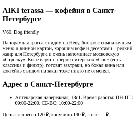
AIKI terassa
— кофейня в
Санкт-
Петербурге
V60, Dog friendly
Панорамная трасса с видом на Неву, бистро с симпатичным
меню и винной картой, хорошим кофе и десертами – редкий
жанр для Петербурга и очень напоминает московскую
«Стрелку». Кофе варят на зерне питерских «Сов» (есть
классика и фильтр), готовят завтраки, но бокал вина или
коктейль с видом на закат тоже никто не отменял.
Адрес в Санкт-Петербурге
Аптекарская набережная, 18с1
. Время работы: ПН-ПТ:
09:00-22:00, СБ-ВС: 10:00-22:00
Цены: эспрессо
120
₽, капучино
190
₽, латте
—
₽.