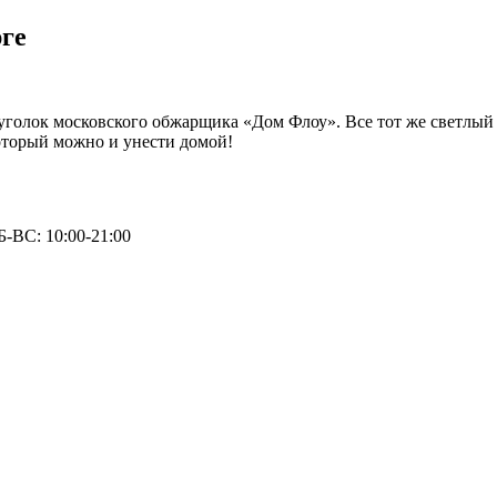
ге
й уголок московского обжарщика «Дом Флоу». Все тот же светлый
который можно и унести домой!
Б-ВС: 10:00-21:00