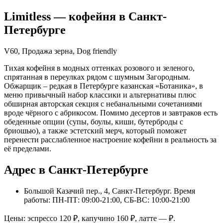
Limitless
— кофейня в
Санкт-
Петербурге
V60, Продажа зерна, Dog friendly
Тихая кофейня в модных оттенках розового и зеленого,
спрятанная в переулках рядом с шумным Загородным.
Обжарщик – редкая в Петербурге казанская «Ботаника», в
меню привычный набор классики и альтернативы плюс
обширная авторская секция с небанальными сочетаниями
вроде чёрного с абрикосом. Помимо десертов и завтраков есть
обеденные опции (супы, боулы, киши, бутерброды с
бриошью), а также эстетский мерч, который поможет
перенести расслабленное настроение кофейни в реальность за
её пределами.
Адрес в Санкт-Петербурге
Большой Казачий пер., 4, Санкт-Петербург
. Время
работы: ПН-ПТ: 09:00-21:00, СБ-ВС: 10:00-21:00
Цены: эспрессо
120
₽, капучино
160
₽, латте
—
₽.