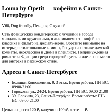
Louna by Opetit
— кофейня в
Санкт-
Петербурге
V60, Dog friendly, Пекарня, С кухней
Сеть французских кондитерских с лучшими в городе
миндальными круассанами, в аккомпанемент – кофейная
классика и фильтр на specialty-зерне. Обратите внимание на
интерьер: стилизованные камины, Ренуар на потолке дамской
комнаты, неоклассика и Дюма в плейлисте. Непринужденная
романтика Франции среди городской суеты и идеальное место
для завтрака в парижском стиле.
Адреса в Санкт-Петербурге
Большая Конюшенная, 9, 3 этаж
. Время работы: ПН-ВС:
09:00-21:00
Гороховая ул., 24/24
. Время работы: ПН-ВС: 09:00-21:00
Ул. Блохина, 23, Санкт-Петербург
. Время работы: ПН-
ВС: 09:00-21:00
Цены: эспрессо
120
₽, капучино
190
₽, латте
—
₽.