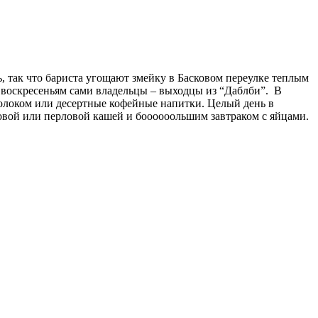
ь, так что бариста угощают змейку в Басковом переулке теплым
 и воскресеньям сами владельцы – выходцы из “Даблби”. В
молоком или десертные кофейные напитки. Целый день в
овой или перловой кашей и боооооольшим завтраком с яйцами.