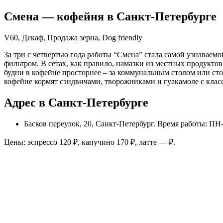
Смена
— кофейня в
Санкт-Петербурге
V60, Декаф, Продажа зерна, Dog friendly
За три с четвертью года работы “Смена” стала самой узнаваемо
фильтром. В сетах, как правило, намазки из местных продукто
будни в кофейне просторнее – за коммунальным столом или ст
кофейне кормят сэндвичами, творожниками и гуакамоле с клас
Адрес в Санкт-Петербурге
Басков переулок, 20, Санкт-Петербург
. Время работы: ПН-
Цены: эспрессо
120
₽, капучино
170
₽, латте
—
₽.