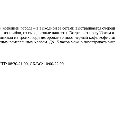
й кофейней города – в выходной за сетами выстраивается очеред
в – из грибов, из сыра, разные паштеты. Встречают по субботам
оликами на троих люди неторопливо пьют черный кофе, кофе с 
сным ремесленным хлебом. До 15 часов можно позавтракать рис
ПТ: 08:30-21:00, СБ-ВС: 10:00-22:00