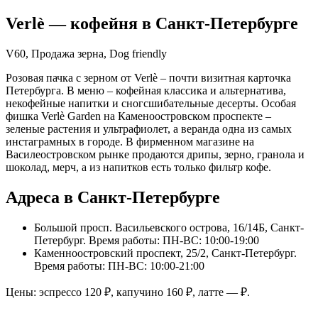
Verlè
— кофейня в
Санкт-Петербурге
V60, Продажа зерна, Dog friendly
Розовая пачка с зерном от Verlè – почти визитная карточка
Петербурга. В меню – кофейная классика и альтернатива,
некофейные напитки и сногсшибательные десерты. Особая
фишка Verlè Garden на Каменоостровском проспекте –
зеленые растения и ультрафиолет, а веранда одна из самых
инстаграмных в городе. В фирменном магазине на
Василеостровском рынке продаются дрипы, зерно, гранола и
шоколад, мерч, а из напитков есть только фильтр кофе.
Адреса в Санкт-Петербурге
Большой просп. Васильевского острова, 16/14Б, Санкт-
Петербург
. Время работы: ПН-ВС: 10:00-19:00
Каменноостровский проспект, 25/2, Санкт-Петербург
.
Время работы: ПН-ВС: 10:00-21:00
Цены: эспрессо
120
₽, капучино
160
₽, латте
—
₽.