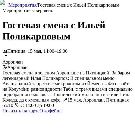
← Мероприятия
/
Гостевая смена с Ильей Поликарповым
Мероприятие завершено
Гостевая смена с Ильей
Поликарповым
📅
Пятница, 15 мая, 14:00–19:00
📍
Аэроплан
🎯
Аэроплан
Гостевая смена в зеленом Аэроплане на Пятницкой! За баром
легендарный Илья Поликарпов: В специальном меню -
Авангардный эспрессо с микролотом из Йемена. - Флэт вайт
на Колумбии разновидности Таби, с тремя видами специально
подобранного молока. - Тропический милкпанч в стиле Пина
Колада, да с хмельным кофе. 📍15 мая, Аэроплан, Пятницкая
65/10 ⏰ С 14:00 до 19:00
Показать на карте
О кофейне