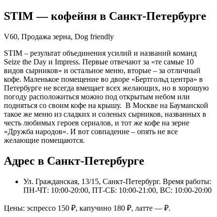
STIM
— кофейня в
Санкт-Петербурге
V60, Продажа зерна, Dog friendly
STIM – результат объединения усилий и названий команд
Seize the Day и Impress. Первые отвечают за «те самые 10
видов сырников» и остальное меню, вторые – за отличный
кофе. Маленькое помещение во дворе «Бертгольд центра» в
Петербурге не всегда вмещает всех желающих, но в хорошую
погоду расположиться можно под открытым небом или
подняться со своим кофе на крышу. В Москве на Бауманской
такое же меню из сладких и соленых сырников, названных в
честь любимых героев сериалов, и тот же кофе на зерне
«Дружба народов». И вот совпадение – опять не все
желающие помещаются.
Адрес в Санкт-Петербурге
Ул. Гражданская, 13/15, Санкт-Петербург
. Время работы:
ПН-ЧТ: 10:00-20:00, ПТ-СБ: 10:00-21:00, ВС: 10:00-20:00
Цены: эспрессо
150
₽, капучино
180
₽, латте
—
₽.